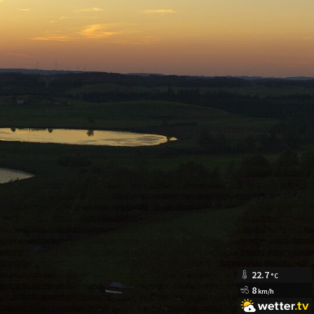
22.7
°C
8
km/h